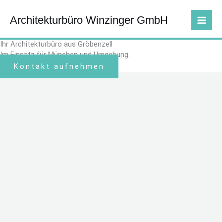
Zum
Inhalt
Architekturbüro Winzinger GmbH
springen
Ihr Architekturbüro aus Gröbenzell
Im Einsatz für München und Umgebung.
Kontakt aufnehmen